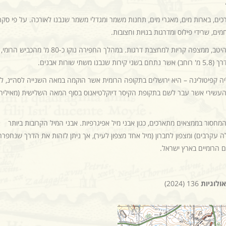
ים, בארות מים, מאגרי מים, תחנות משמר ומגדלי משמר שנבנו לאורכה. על פי סקר
ים, שרידי פילוס ומדרגות בנויות וחצובות.
כיום נראה על פני השטח קטע דרך באורך כ-4 ק"מ, שהשתמר היטב, ממצפה קריות למחצבת דרגות. במהלך החפירה נוקו כ-80 מ' מה
ת אבנים.
יה קפיטולינה – היא ירושלים בתקופה הרומית אשר הוקמה במאה השנייה לסה״נ, לב
ן העשירי אשר עבר לשם בתקופת הקיסר דיוקלטיאנוס בסוף המאה השלישית (מאיליה
מחסור בממצאים מתארכים, כגון אבני מיל אפיגרפיות. אבני המיל הקרובות ביותר
עקרבים) ומצפון לחברון (מיל אחד מצפון לעיר), אך ניתן לזהות את הדרך שנחפרה
 הרומיים בארץ ישראל.
ולוגיות
136 (2024)