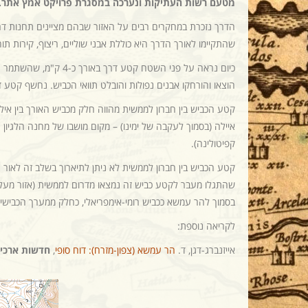
מטעם רשות העתיקות ונערכה במסגרת פרויקט אמץ אתר.
הדרך נזכרת במחקרים רבים על האזור שבהם מציינים תחנות דרכ
שהתקיימו לאורך הדרך היא כוללת אבני שוליים, ריצוף, קירות תוחמ
הוצאו והורחקו אבנים נפולות והובלט תוואי הכביש. נחשף קטע דרך (5.8 מ' רוחב) אשר נתחם בשני קירות שנבנו משתי שורו
קטע הכביש בין חברון לממשית מהווה חלק מכביש האורך בין איל
איילה (בסמוך לעקבה של ימינו) – מקום מושבו של מחנה הלגיו
קפיטולינה).
קטע הכביש בין חברון לממשית לא ניתן לתיארוך בשלב זה לאור ה
שהתגלו מעבר לקטע כביש זה נמצאו מדרום לממשית (אזור מעלה 
בסמוך להר עמשא ככביש רומי-אימפריאלי, כחלק ממערך הכבישים
לקריאה נוספת:
אייזנברג-דגן, ד.
הר עמשא (צפון-מזרח): דוח סופי
,
חדשות ארכיא