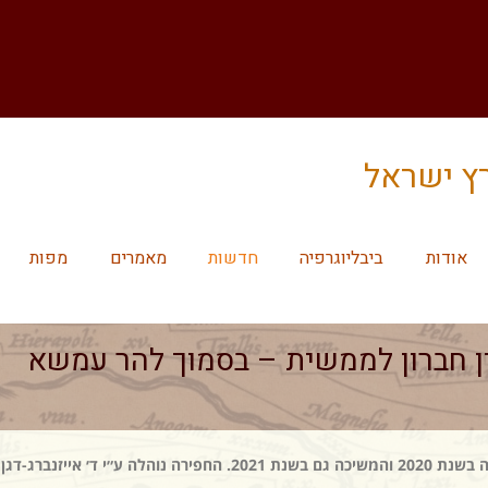
רץ ישראל
אודות
ביבליוגרפיה
חדשות
מאמרים
מפות
ן חברון לממשית – בסמוך להר עמשא
לאחרונה התפרסם דו״ח סופי לחפירת הצלה אשר התקיימה בשנת 2020 והמשיכה גם בשנת 2021. החפירה נוהלה ע״י ד׳ אייזנברג-דגן